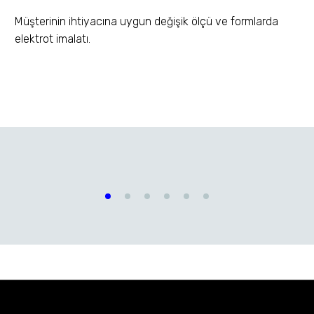
Müşterinin ihtiyacına uygun değişik ölçü ve formlarda
elektrot imalatı.
Civata Kaynağı İçin
Civata Kaynağı İçin Üst
Elektrot Başlıkları
Elektrotlar