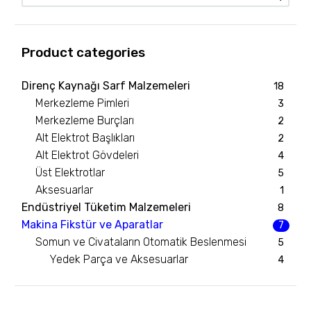
Product categories
Direnç Kaynağı Sarf Malzemeleri
18
Merkezleme Pimleri
3
Merkezleme Burçları
2
Alt Elektrot Başlıkları
2
Alt Elektrot Gövdeleri
4
Üst Elektrotlar
5
Aksesuarlar
1
Endüstriyel Tüketim Malzemeleri
8
Makina Fikstür ve Aparatlar
7
Somun ve Civataların Otomatik Beslenmesi
5
Yedek Parça ve Aksesuarlar
4