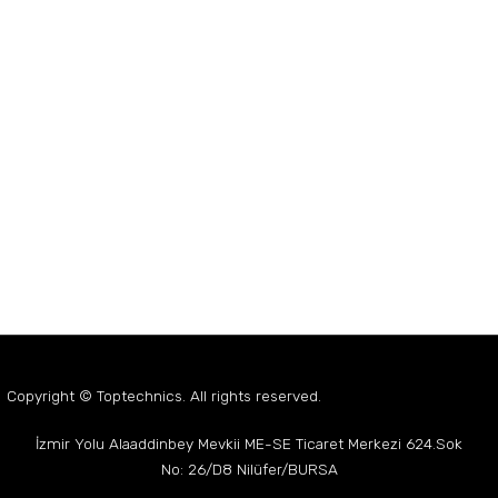
Boru Bağlantı
Klempleri
Hortumlar
Kapaklar
Kaynak Fikstürleri
Somun ve Cıvataların
Miller
Otomatik Beslenmesi
Yaylar
Copyright © Toptechnics. All rights reserved.
İzmir Yolu Alaaddinbey Mevkii
ME-SE Ticaret Merkezi
624.Sok
No: 26/D8 Nilüfer/BURSA