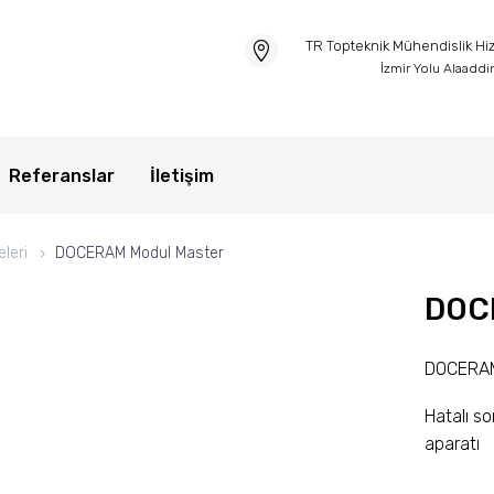
TR Topteknik Mühendislik Hizm
İzmir Yolu Alaadd
Referanslar
İletişim
eleri
DOCERAM Modul Master
DOC
DOCERAM
Hatal
ı
so
aparat
ı