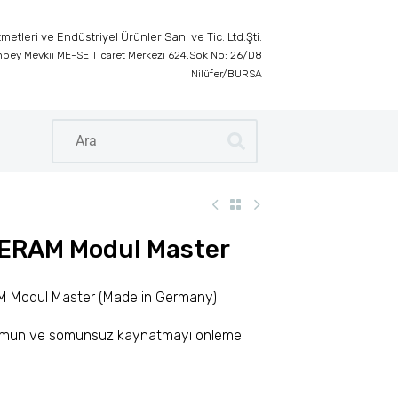
etleri ve Endüstriyel Ürünler San. ve Tic. Ltd.Şti.
inbey Mevkii ME-SE Ticaret Merkezi 624.Sok No: 26/D8
Nilüfer/BURSA
ERAM Modul Master
 Modul Master (Made in Germany)
mun ve somunsuz kaynatmay
ı
önleme