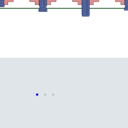
çin Üst Elektrotlar
DOCERAM Merkezleme Pimi