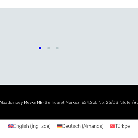
çin Üst Elektrotlar
DOCERAM Modul Master
 Alaaddinbey Mevkii
ME-SE Ticaret Merkezi
624.Sok No: 26/D8 Nilüfer/
English
(
İngilizce
)
Deutsch
(
Almanca
)
Türkçe