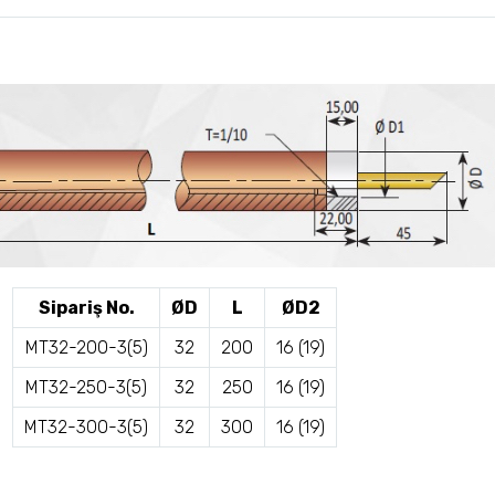
Sipariş No.
ØD
L
ØD2
MT32-200-3(5)
32
200
16 (19)
MT32-250-3(5)
32
250
16 (19)
MT32-300-3(5)
32
300
16 (19)