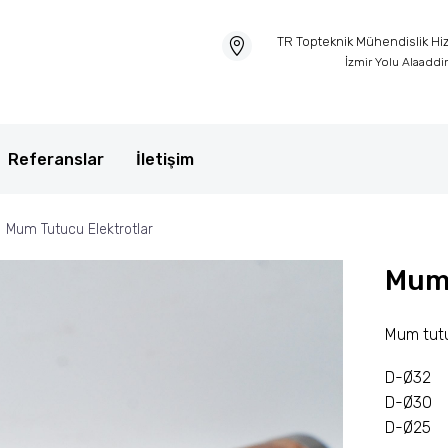
TR Topteknik Mühendislik Hizm
İzmir Yolu Alaadd
Referanslar
İletişim
Mum Tutucu Elektrotlar
Mum 
Mum tutu
D-Ø32
D-Ø30
D-Ø25