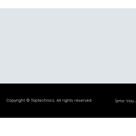
Civata Kaynağı İçin Elektrot Başlıkları
Civata Kaynağı İ
Copyright © Toptechnics. All rights reserved.
İzmir Yolu