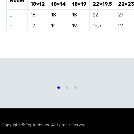
Model
18×12
18×14
18×19
22×19,5
22×23
L
18
18
18
22
27
H
12
14
19
19,5
23
Boru Bağlantı Klempleri
Hortumlar
Copyright © Toptechnics. All rights reserved.