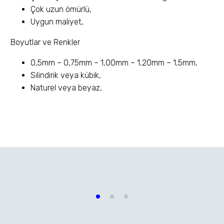
Çok uzun ömürlü,
Uygun maliyet,
Boyutlar ve Renkler
0,5mm – 0,75mm – 1,00mm – 1,20mm – 1,5mm,
Silindirik veya kübik,
Naturel veya beyaz,
Emsodur GV
Emsodur N (Kübik)