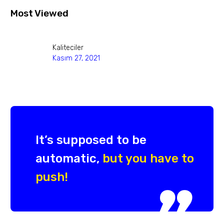
Most Viewed
Kaliteciler
Kasım 27, 2021
It’s supposed to be
automatic,
but you have to
push!