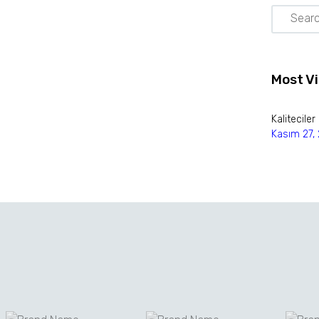
Most V
Kaliteciler
Kasım 27,