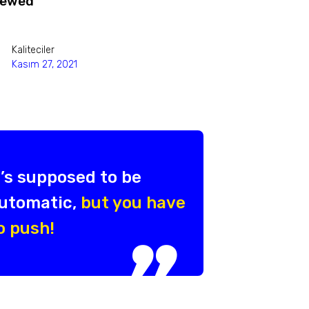
iewed
Kaliteciler
Kasım 27, 2021
t’s supposed to be
utomatic,
but you have
o push!