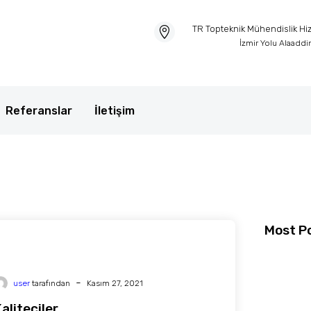
TR Topteknik Mühendislik Hizm
İzmir Yolu Alaadd
Referanslar
İletişim
Most P
-
user
tarafından
Kasım 27, 2021
aliteciler