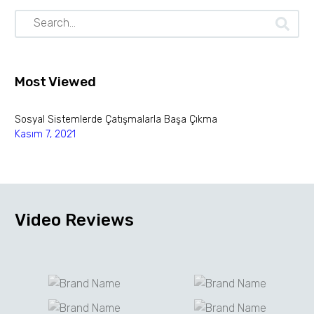
Most Viewed
Sosyal Sistemlerde Çatışmalarla Başa Çıkma
Kasım 7, 2021
Video
Reviews