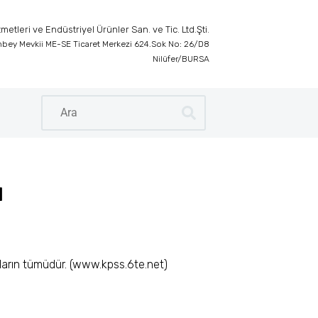
etleri ve Endüstriyel Ürünler San. ve Tic. Ltd.Şti.
inbey Mevkii ME-SE Ticaret Merkezi 624.Sok No: 26/D8
Nilüfer/BURSA
ı
kların tümüdür. (www.kpss.6te.net)