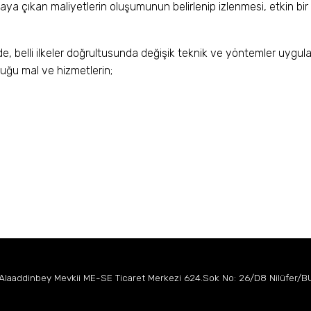
rtaya çıkan maliyetlerin oluşumunun belirlenip izlenmesi, etkin bir
e, belli ilkeler doğrultusunda değişik teknik ve yöntemler uygul
uğu mal ve hizmetlerin;
 Alaaddinbey Mevkii
ME-SE Ticaret Merkezi
624.Sok No: 26/D8 Nilüfer/