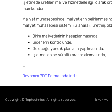
İşletmede üretilen mal ve hizmetlerle ilgili olarak o
mümkündür.
Maliyet muhasebesinde, maliyetlerin belirlenmesind
maliyet muhasebesi sistemi kullanarak, üretmiş old
Birim maliyetlerinin hesaplanmasında,
Giderlerin kontrolünde,
Geleceğe yönelik planların yapılmasında,
İşletme lehine süratli kararlar alınmasında,
…
Devamını PDF Formatında İndir
Copyright © Toptechnics. All rights reserved.
İzmir Yolu