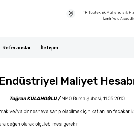
TR Topteknik Mühendislik Hizm
İzmir Yolu Alaadd
Referanslar
İletişim
Endüstriyel Maliyet Hesab
Tuğran KÜLAHOĞLU /
MMO Bursa Şubesi, 11.05.2010
şmak ve/ya bir nesneye sahip olabilmek için katlanılan fedakarlı
ra değeri olarak ölçülebilmesi gerekir.